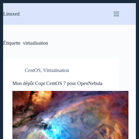
Passer
au
Linuxed
contenu
Étiquette
virtualisation
CentOS
,
Virtualisation
Mon dépôt Copr CentOS 7 pour OpenNebula