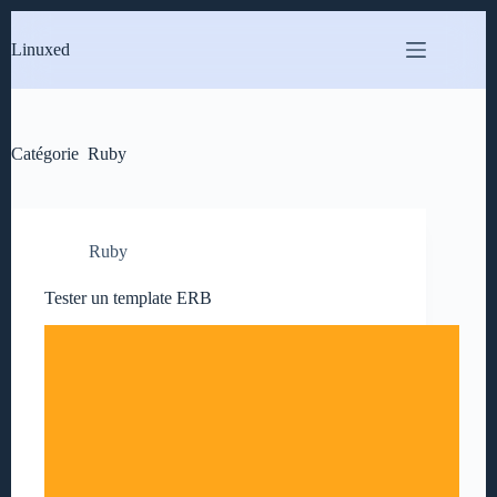
Passer
au
Linuxed
contenu
Catégorie
Ruby
Ruby
Tester un template ERB